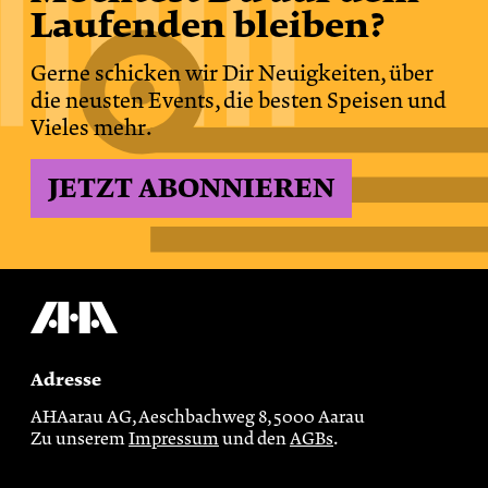
Laufenden bleiben?
Gerne schicken wir Dir Neuigkeiten, über
die neusten Events, die besten Speisen und
Vieles mehr.
JETZT ABONNIEREN
Adresse
AHAarau AG, Aeschbachweg 8, 5000 Aarau
Zu unserem
Impressum
und den
AGBs
.