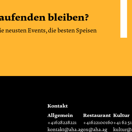
aufenden bleiben?
ie neusten Events, die besten Speisen
Kontakt
Allgemein
Restaurant
Kultur
+41628228221
+41622100160
+41 62 51
kontakt@aha.ag
ox@aha.ag
kultur@