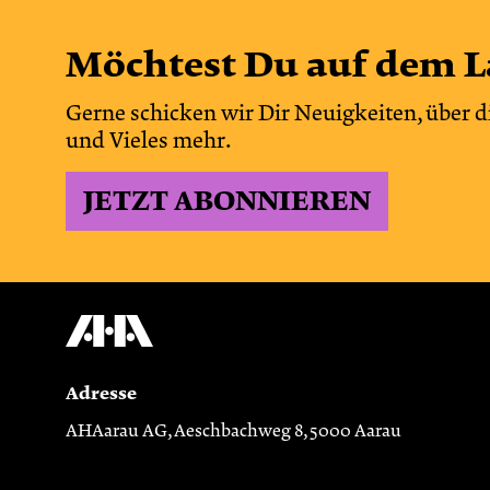
Möchtest Du auf dem L
Gerne schicken wir Dir Neuigkeiten, über d
und Vieles mehr.
JETZT ABONNIEREN
Adresse
AHAarau AG, Aeschbachweg 8, 5000 Aarau