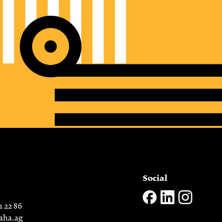
Social
1 22 86
aha.ag