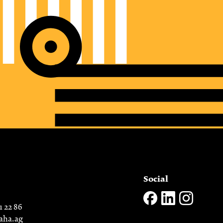
Social
1 22 86
aha.ag