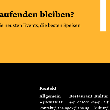
aufenden bleiben?
ie neusten Events, die besten Speisen
Kontakt
Allgemein
Restaurant
Kultur
+41628228221
+41622100160
+41 62 51
kontakt@aha.ag
ox@aha.ag
kultur@