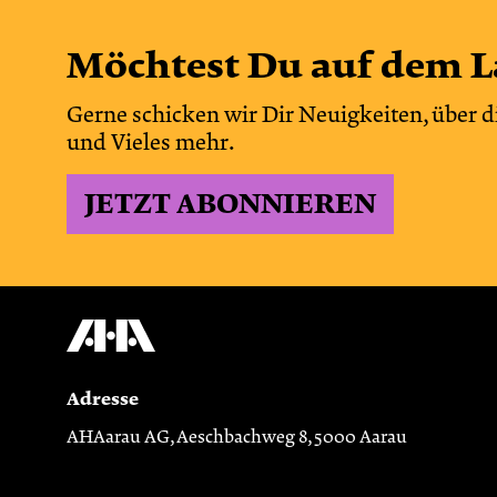
Möchtest Du auf dem L
Gerne schicken wir Dir Neuigkeiten, über d
und Vieles mehr.
JETZT ABONNIEREN
Adresse
AHAarau AG, Aeschbachweg 8, 5000 Aarau