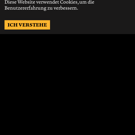
Diese Website verwendet Cookies, um die
Benutzererfahrung zu verbessern.
ICH VERSTEHE
Möchtest Du auf dem
Laufenden bleiben?
Gerne schicken wir Dir Neuigkeiten, über
die neusten Events, die besten Speisen und
Vieles mehr.
JETZT ABONNIEREN