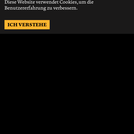
Diese Website verwendet Cookies, um die
Benutzererfahrung zu verbessern.
ICH VERSTEHE
Möchtest Du auf dem
Laufenden bleiben?
Gerne schicken wir Dir Neuigkeiten, über
die neusten Events, die besten Speisen und
Vieles mehr.
JETZT ABONNIEREN