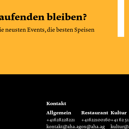
aufenden bleiben?
ie neusten Events, die besten Speisen
Kontakt
Allgemein
Restaurant
Kultur
+41628228221
+41622100160
+41 62 51
kontakt@aha.ag
ox@aha.ag
kultur@