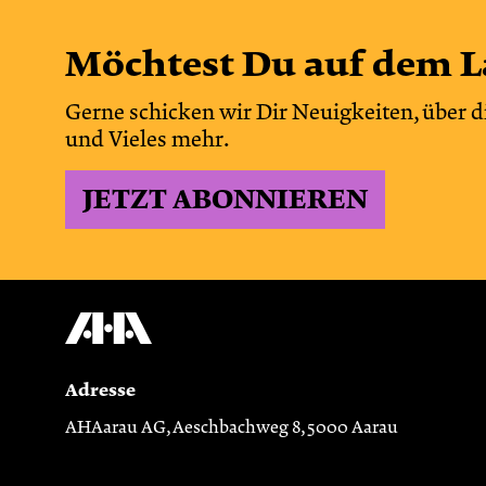
Möchtest Du auf dem L
Gerne schicken wir Dir Neuigkeiten, über d
und Vieles mehr.
JETZT ABONNIEREN
Adresse
AHAarau AG, Aeschbachweg 8, 5000 Aarau