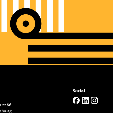
Social
1 22 86
aha.ag