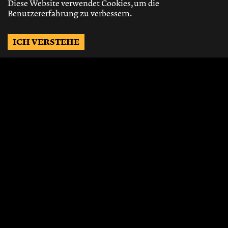
Diese Website verwendet Cookies, um die
Benutzererfahrung zu verbessern.
ICH VERSTEHE
Möchtest Du auf dem
Laufenden bleiben?
Gerne schicken wir Dir Neuigkeiten, über
die neusten Events, die besten Speisen und
Vieles mehr.
JETZT ABONNIEREN