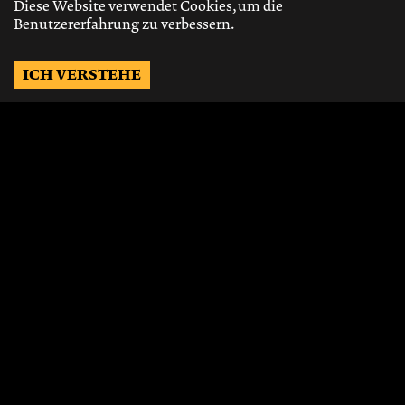
Diese Website verwendet Cookies, um die
Benutzererfahrung zu verbessern.
ICH VERSTEHE
Möchtest Du auf dem
Laufenden bleiben?
Gerne schicken wir Dir Neuigkeiten, über
die neusten Events, die besten Speisen und
Vieles mehr.
JETZT ABONNIEREN