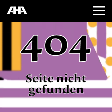
404
Seite nicht
gefunden