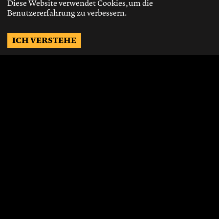
Diese Website verwendet Cookies, um die
Benutzererfahrung zu verbessern.
ICH VERSTEHE
Möchtest Du auf dem
Laufenden bleiben?
Gerne schicken wir Dir Neuigkeiten, über
die neusten Events, die besten Speisen und
Vieles mehr.
JETZT ABONNIEREN