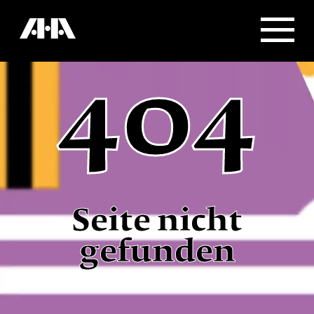
404
Seite nicht
gefunden