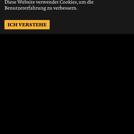
Diese Website verwendet Cookies, um die
Benutzererfahrung zu verbessern.
ICH VERSTEHE
Möchtest Du auf dem
Laufenden bleiben?
Gerne schicken wir Dir Neuigkeiten, über
die neusten Events, die besten Speisen und
Vieles mehr.
JETZT ABONNIEREN