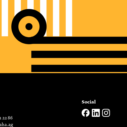
Social
1 22 86
aha.ag