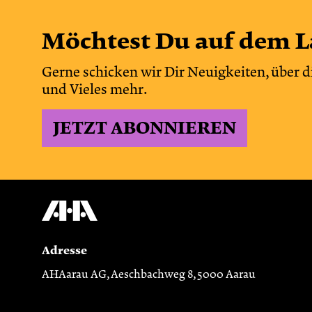
Möchtest Du auf dem L
Gerne schicken wir Dir Neuigkeiten, über d
und Vieles mehr.
JETZT ABONNIEREN
Adresse
AHAarau AG, Aeschbachweg 8, 5000 Aarau