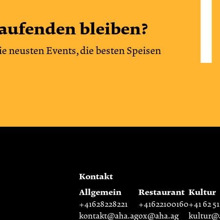
aufenden bleiben?
ie neusten Events, die besten Speisen
Kontakt
Allgemein
Restaurant
Kultur
+41628228221
+41622100160
+41 62 51
kontakt@aha.ag
ox@aha.ag
kultur@