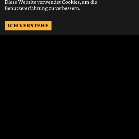
Diese Website verwendet Cookies, um die
Benutzererfahrung zu verbessern.
ICH VERSTEHE
Möchtest Du auf dem
Laufenden bleiben?
Gerne schicken wir Dir Neuigkeiten, über
die neusten Events, die besten Speisen und
Vieles mehr.
JETZT ABONNIEREN