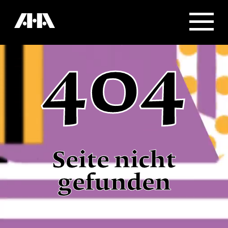
404
Seite nicht
gefunden