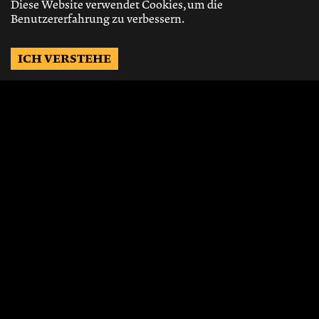
Diese Website verwendet Cookies, um die
Benutzererfahrung zu verbessern.
ICH VERSTEHE
Möchtest Du auf dem
Laufenden bleiben?
Gerne schicken wir Dir Neuigkeiten, über
die neusten Events, die besten Speisen und
Vieles mehr.
JETZT ABONNIEREN