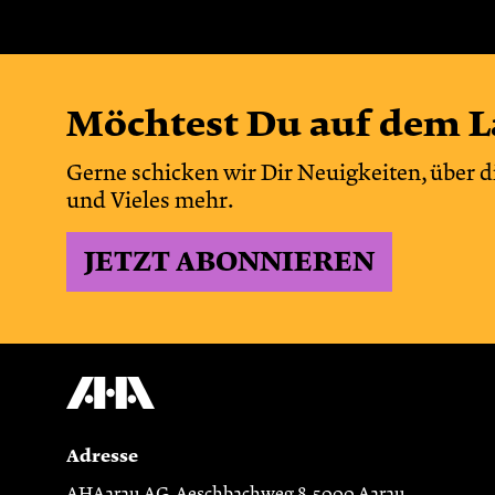
Möchtest Du auf dem L
Gerne schicken wir Dir Neuigkeiten, über d
und Vieles mehr.
JETZT ABONNIEREN
Adresse
AHAarau AG, Aeschbachweg 8, 5000 Aarau