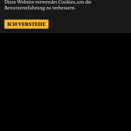
Diese Website verwendet Cookies, um die
Benutzererfahrung zu verbessern.
ICH VERSTEHE
Möchtest Du auf dem
Laufenden bleiben?
Gerne schicken wir Dir Neuigkeiten, über
die neusten Events, die besten Speisen und
Vieles mehr.
JETZT ABONNIEREN