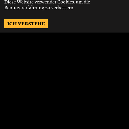
Diese Website verwendet Cookies, um die
Benutzererfahrung zu verbessern.
ICH VERSTEHE
Möchtest Du auf dem
Laufenden bleiben?
Gerne schicken wir Dir Neuigkeiten, über
die neusten Events, die besten Speisen und
Vieles mehr.
JETZT ABONNIEREN