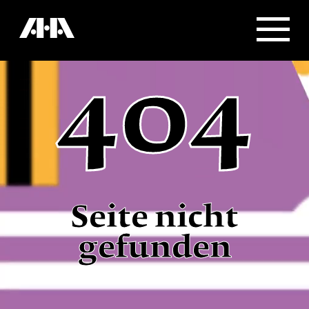
404
Seite nicht
gefunden