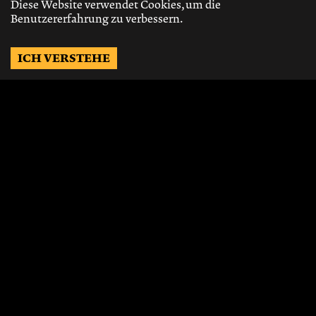
Diese Website verwendet Cookies, um die
Benutzererfahrung zu verbessern.
ICH VERSTEHE
Möchtest Du auf dem
Laufenden bleiben?
Gerne schicken wir Dir Neuigkeiten, über
die neusten Events, die besten Speisen und
Vieles mehr.
JETZT ABONNIEREN