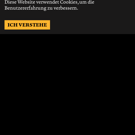
Diese Website verwendet Cookies, um die
Benutzererfahrung zu verbessern.
ICH VERSTEHE
Möchtest Du auf dem
Laufenden bleiben?
Gerne schicken wir Dir Neuigkeiten, über
die neusten Events, die besten Speisen und
Vieles mehr.
JETZT ABONNIEREN