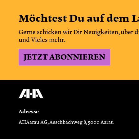
Möchtest Du auf dem L
Gerne schicken wir Dir Neuigkeiten, über d
und Vieles mehr.
JETZT ABONNIEREN
Adresse
AHAarau AG, Aeschbachweg 8, 5000 Aarau