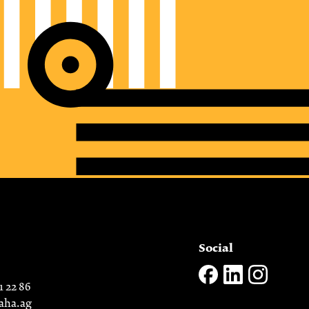
Social
1 22 86
aha.ag