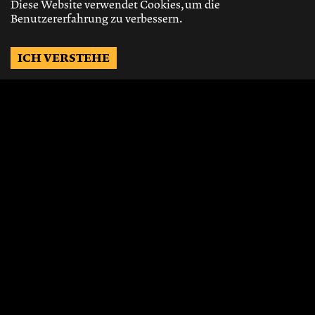
Diese Website verwendet Cookies, um die
Benutzererfahrung zu verbessern.
ICH VERSTEHE
Möchtest Du auf dem
Laufenden bleiben?
Gerne schicken wir Dir Neuigkeiten, über
die neusten Events, die besten Speisen und
Vieles mehr.
JETZT ABONNIEREN