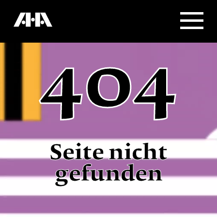
404
Seite nicht
gefunden