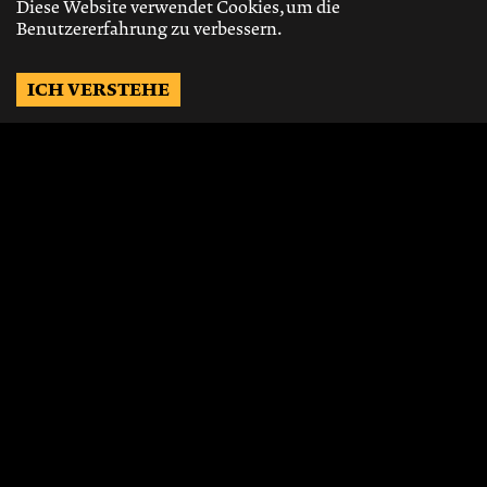
Diese Website verwendet Cookies, um die
Benutzererfahrung zu verbessern.
ICH VERSTEHE
Möchtest Du auf dem
Laufenden bleiben?
Gerne schicken wir Dir Neuigkeiten, über
die neusten Events, die besten Speisen und
Vieles mehr.
JETZT ABONNIEREN