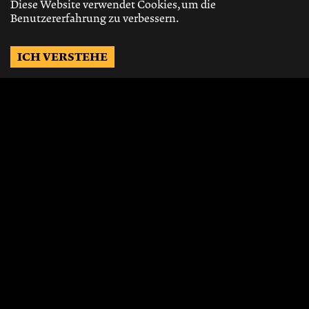
Diese Website verwendet Cookies, um die
Benutzererfahrung zu verbessern.
ICH VERSTEHE
Möchtest Du auf dem
Laufenden bleiben?
Gerne schicken wir Dir Neuigkeiten, über
die neusten Events, die besten Speisen und
Vieles mehr.
JETZT ABONNIEREN