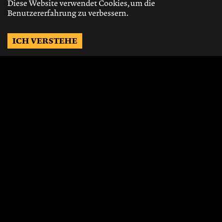
Diese Website verwendet Cookies, um die
Benutzererfahrung zu verbessern.
ICH VERSTEHE
Möchtest Du auf dem
Laufenden bleiben?
Gerne schicken wir Dir Neuigkeiten, über
die neusten Events, die besten Speisen und
Vieles mehr.
JETZT ABONNIEREN